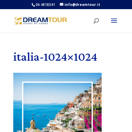
06 4818341
info@dreamtour.it
italia-1024×1024